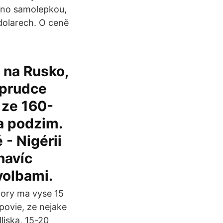
eno samolepkou,
dolarech. O ceně
 na Rusko,
 prudce
 ze 160-
a podzim.
 - Nigérii
navíc
volbami.
ory ma vyse 15
povie, ze nejake
liska, 15-20