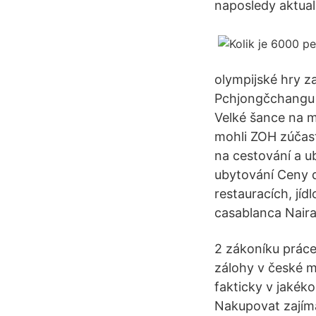
naposledy aktual
olympijské hry za
Pchjongčchangu s
Velké šance na m
mohli ZOH zúčast
na cestování a 
ubytování Ceny d
restauracích, jíd
casablanca Naira
2 zákoníku prác
zálohy v české m
fakticky v jakék
Nakupovat zajíma