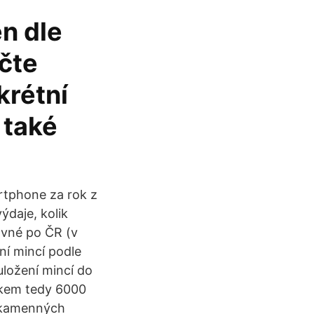
n dle
očte
krétní
 také
tphone za rok z
ýdaje, kolik
ovné po ČR (v
ní mincí podle
 uložení mincí do
elkem tedy 6000
v kamenných