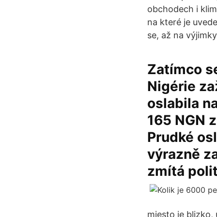
obchodech i kli
na které je uve
se, až na výjimk
Zatímco se
Nigérie za
oslabila n
165 NGN za
Prudké osl
výrazně za
zmítá poli
miesto je blizko