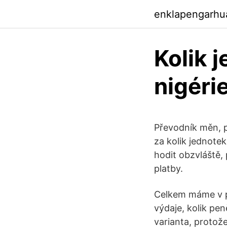
enklapengarh
Kolik 
nigéri
Převodník měn, p
za kolik jednote
hodit obzvláště,
platby.
Celkem máme v pr
výdaje, kolik pe
varianta, protož