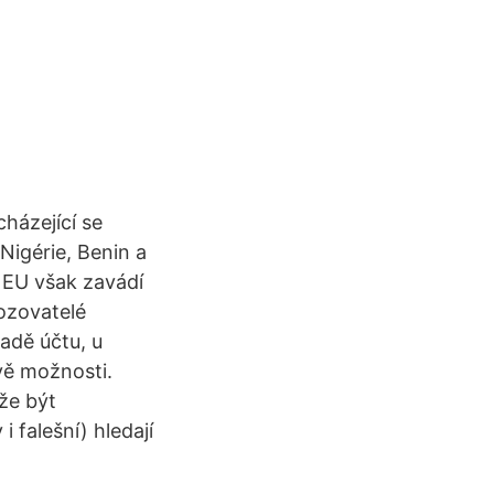
házející se
Nigérie, Benin a
. EU však zavádí
ozovatelé
adě účtu, u
vě možnosti.
že být
 falešní) hledají