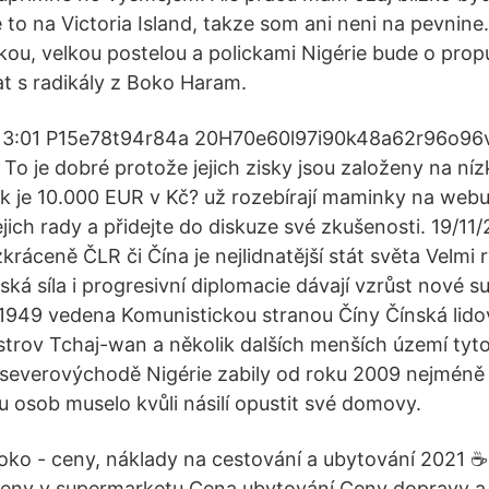
to na Victoria Island, takze som ani neni na pevnine
lkou, velkou postelou a polickami Nigérie bude o prop
t s radikály z Boko Haram.
19 13:01 P15e78t94r84a 20H70e60l97i90k48a62r96o96
o je dobré protože jejich zisky jsou založeny na n
lik je 10.000 EUR v Kč? už rozebírají maminky na web
ejich rady a přidejte do diskuze své zkušenosti. 19/11
zkráceně ČLR či Čína je nejlidnatější stát světa Velmi 
ká síla i progresivní diplomacie dávají vzrůst nové s
1949 vedena Komunistickou stranou Číny Čínská lidov
strov Tchaj-wan a několik dalších menších území tyto
 severovýchodě Nigérie zabily od roku 2009 nejméně 1
nu osob muselo kvůli násilí opustit své domovy.
ko - ceny, náklady na cestování a ubytování 2021 ☕
Ceny v supermarketu Cena ubytování Ceny dopravy a 