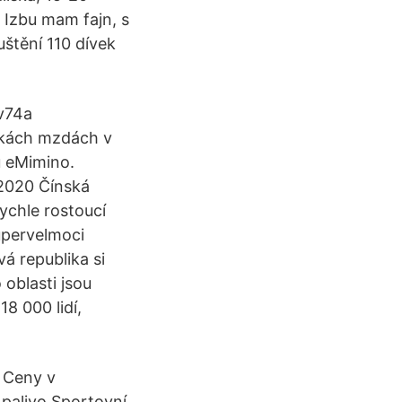
. Izbu mam fajn, s
uštění 110 dívek
v74a
ízkách mzdách v
u eMimino.
/2020 Čínská
rychle rostoucí
upervelmoci
á republika si
 oblasti jsou
8 000 lidí,
 Ceny v
palivo Sportovní