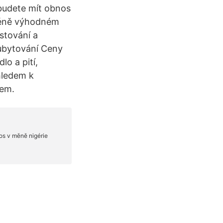
budete mít obnos
méně výhodném
estování a
ubytování Ceny
lo a pití,
hledem k
tem.