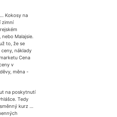
ý … Kokosy na
í zimní
orejském
 nebo Malajsie.
už to, že se
 ceny, náklady
rmarketu Cena
ceny v
 oděvy, měna -
t na poskytnutí
yhlášce. Tedy
e směnný kurz …
amenných