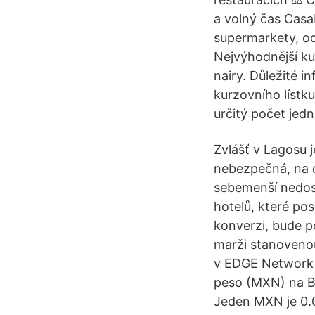
a volný čas Casab
supermarkety, od
Nejvýhodnější ku
nairy. Důležité 
kurzovního lístk
určitý počet jed
Zvlášť v Lagosu 
nebezpečná, na ce
sebemenší nedost
hotelů, které pos
konverzi, bude 
marži stanoveno
v EDGE Network P
peso (MXN) na Br
Jeden MXN je 0.