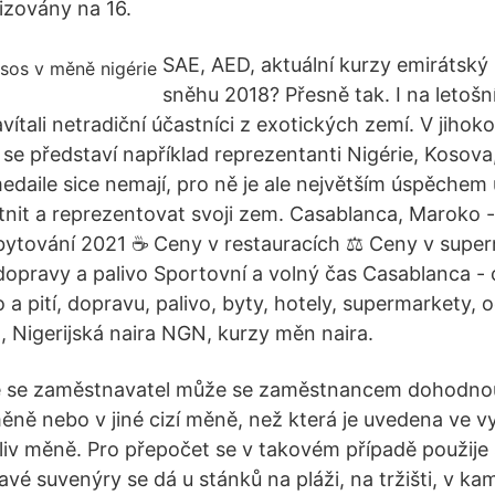
izovány na 16.
SAE, AED, aktuální kurzy emirátsk
sněhu 2018? Přesně tak. I na letošn
vítali netradiční účastníci z exotických zemí. V jihok
e představí například reprezentanti Nigérie, Kosova,
edaile sice nemají, pro ně je ale největším úspěchem 
nit a reprezentovat svoji zem. Casablanca, Maroko -
ubytování 2021 ☕ Ceny v restauracích ⚖ Ceny v supe
opravy a palivo Sportovní a volný čas Casablanca - 
lo a pití, dopravu, palivo, byty, hotely, supermarkety,
, Nigerijská naira NGN, kurzy měn naira.
e se zaměstnavatel může se zaměstnancem dohodnou
ěně nebo v jiné cizí měně, než která je uvedena ve v
oliv měně. Pro přepočet se v takovém případě použij
vé suvenýry se dá u stánků na pláži, na tržišti, v k