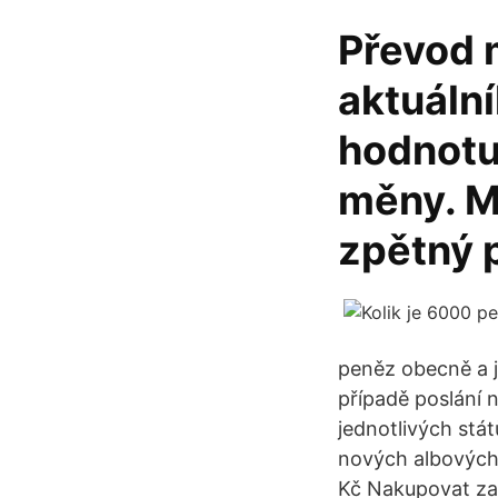
Převod 
aktuální
hodnotu
měny. M
zpětný 
peněz obecně a 
případě poslání 
jednotlivých stát
nových albových 
Kč Nakupovat zaj