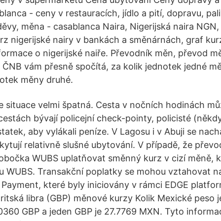
lanca - ceny v restauracích, jídlo a pití, dopravu, pali
ěvy, měna - casablanca Naira, Nigerijská naira NGN,
rz nigerijské nairy v bankách a směnárnách, graf kurz
informace o nigerijské naiře. Převodník měn, převod m
u ČNB vám přesně spočítá, za kolik jednotek jedné m
notek měny druhé.
je situace velmi špatná. Cesta v nočních hodinách mů
stách bývají policejní check-pointy, policisté (někdy i
atek, aby vylákali peníze. V Lagosu i v Abuji se nach
kytují relativně slušné ubytování. V případě, že přev
pobočka WUBS uplatňovat směnný kurz v cizí měně, k
u WUBS. Transakční poplatky se mohou vztahovat na 
ayment, které byly iniciovány v rámci EDGE platfo
itská libra (GBP) měnové kurzy Kolik Mexické peso je 
0360 GBP a jeden GBP je 27.7769 MXN. Tyto informa