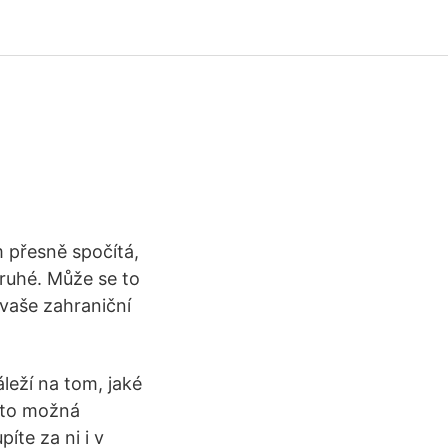
 přesně spočítá,
ruhé. Může se to
 vaše zahraniční
eží na tom, jaké
e to možná
íte za ni i v