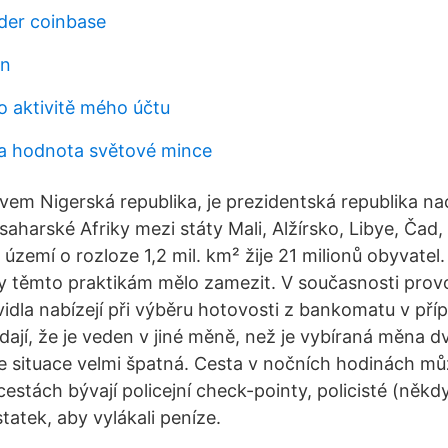
rder coinbase
in
o aktivitě mého účtu
r a hodnota světové mince
vem Nigerská republika, je prezidentská republika nac
aharské Afriky mezi státy Mali, Alžírsko, Libye, Čad, 
území o rozloze 1,2 mil. km² žije 21 milionů obyvatel
by těmto praktikám mělo zamezit. V současnosti prov
dla nabízejí při výběru hotovosti z bankomatu v příp
ají, že je veden v jiné měně, než je vybíraná měna d
je situace velmi špatná. Cesta v nočních hodinách mů
stách bývají policejní check-pointy, policisté (někdy i
atek, aby vylákali peníze.