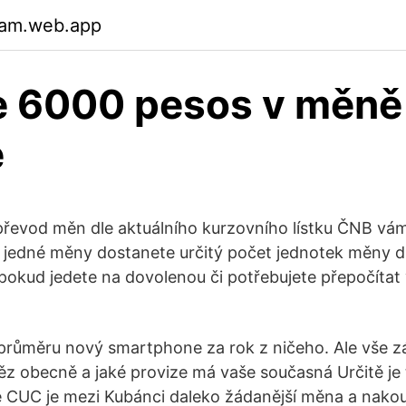
uam.web.app
je 6000 pesos v měně
e
řevod měn dle aktuálního kurzovního lístku ČNB vám
k jedné měny dostanete určitý počet jednotek měny d
 pokud jedete na dovolenou či potřebujete přepočítat
ůměru nový smartphone za rok z ničeho. Ale vše zál
něz obecně a jaké provize má vaše současná Určitě j
e CUC je mezi Kubánci daleko žádanější měna a nakoup