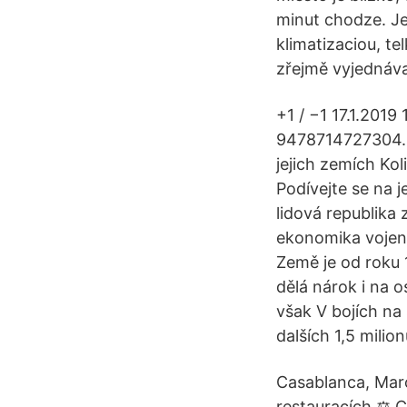
minut chodze. Je 
klimatizaciou, te
zřejmě vyjednáva
+1 / −1 17.1.20
9478714727304. T
jejich zemích Ko
Podívejte se na j
lidová republika 
ekonomika vojens
Země je od roku 
dělá nárok i na o
však V bojích na
dalších 1,5 milio
Casablanca, Maro
restauracích ⚖ 