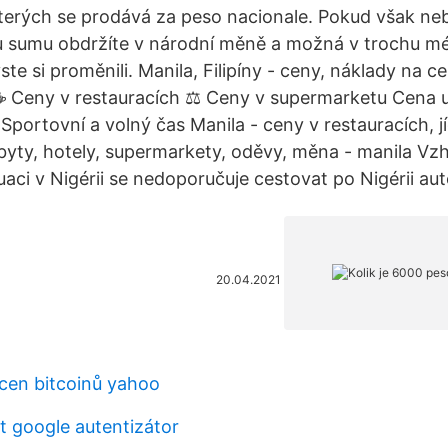
terých se prodává za peso nacionale. Pokud však ne
u sumu obdržíte v národní měně a možná v trochu 
te si proměnili. Manila, Filipíny - ceny, náklady na c
☕ Ceny v restauracích ⚖ Ceny v supermarketu Cena 
Sportovní a volný čas Manila - ceny v restauracích, jíd
 byty, hotely, supermarkety, oděvy, měna - manila Vz
uaci v Nigérii se nedoporučuje cestovat po Nigérii au
20.04.2021
 cen bitcoinů yahoo
t google autentizátor