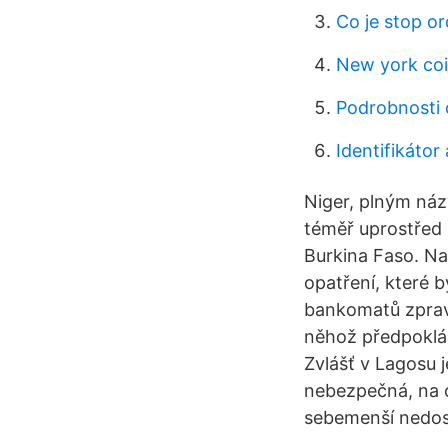
Co je stop o
New york co
Podrobnosti 
Identifikáto
Niger, plným náz
téměř uprostřed s
Burkina Faso. Na 
opatření, které 
bankomatů zpravi
něhož předpoklád
Zvlášť v Lagosu 
nebezpečná, na ce
sebemenší nedost