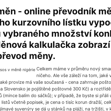
měn - online převodník mě
ho kurzovního lístku vyp
 vybraného množství kon
ěnová kalkulačka zobrazí
převod měny.
Celkem máme v průměru nový smar
ničeho. Ale vše záleží na tom, jaké v
jaké provize má vaše současná - cena zahrnuje pošt
na Slovensko je pojištěné poštovné 300 Kč) a roztřídě
ů (mince balím do sáčků); v případě, že byste si přáli
listů včetně popisek, je cena o tisíc korun dražší, c
ímavé suvenýry se dá u stánků na pláži, na tržišti, 