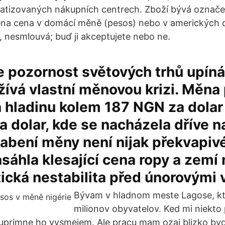
matizovaných nákupních centrech. Zboží bývá označ
dena cena v domácí měně (pesos) nebo v amerických 
y, nesmlouvá; buď ji akceptujete nebo ne.
 pozornost světových trhů upíná
žívá vlastní měnovou krizi. Měna
a hladinu kolem 187 NGN za dolar
 dolar, kde se nacházela dříve n
abení měny není nijak překvapivé
sáhla klesající cena ropy a zemí 
tická nestabilita před únorovými 
Bývam v hladnom meste Lagose, kt
milionov obyvatelov. Ked mi niekto 
, uprimne ho vysmejem. Ale pracu mam ozaj blizko byd