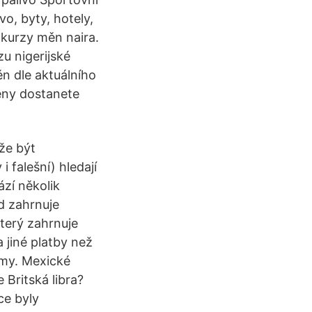
vo, byty, hotely,
 kurzy měn naira.
u nigerijské
ěn dle aktuálního
ěny dostanete
že být
 falešní) hledají
ází několik
od zahrnuje
terý zahrnuje
jiné platby než
rmy. Mexické
Britská libra?
ce byly