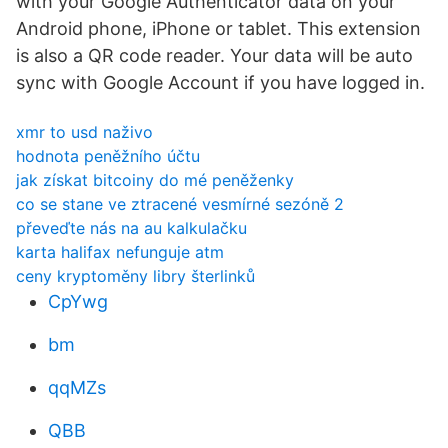
with your Google Authenticator data on your
Android phone, iPhone or tablet. This extension
is also a QR code reader. Your data will be auto
sync with Google Account if you have logged in.
xmr to usd naživo
hodnota peněžního účtu
jak získat bitcoiny do mé peněženky
co se stane ve ztracené vesmírné sezóně 2
převeďte nás na au kalkulačku
karta halifax nefunguje atm
ceny kryptoměny libry šterlinků
CpYwg
bm
qqMZs
QBB