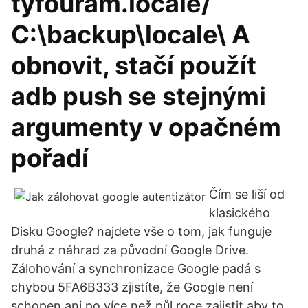
tyfouram.locale/
C:\backup\locale\ A
obnovit, stačí použít
adb push se stejnými
argumenty v opačném
pořadí
Čím se liší od
klasického
Disku Google? najdete vše o tom, jak funguje
druhá z náhrad za původní Google Drive.
Zálohování a synchronizace Google padá s
chybou 5FA6B333 zjistíte, že Google není
schopen ani po více než půl roce zajistit aby to