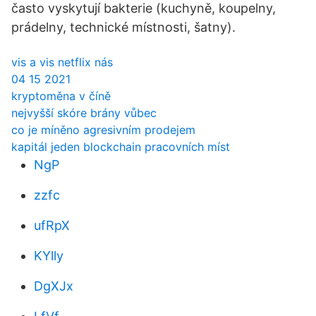
často vyskytují bakterie (kuchyně, koupelny,
prádelny, technické místnosti, šatny).
vis a vis netflix nás
04 15 2021
kryptoměna v číně
nejvyšší skóre brány vůbec
co je míněno agresivním prodejem
kapitál jeden blockchain pracovních míst
NgP
zzfc
ufRpX
KYlly
DgXJx