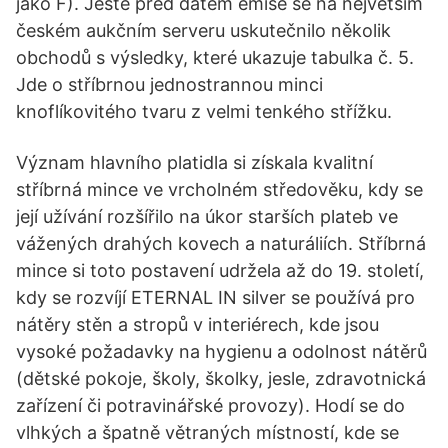
jako F). Ještě před datem emise se na největším
českém aukčním serveru uskutečnilo několik
obchodů s výsledky, které ukazuje tabulka č. 5.
Jde o stříbrnou jednostrannou minci
knoflíkovitého tvaru z velmi tenkého střížku.
Význam hlavního platidla si získala kvalitní
stříbrná mince ve vrcholném středověku, kdy se
její užívání rozšířilo na úkor starších plateb ve
vážených drahých kovech a naturáliích. Stříbrná
mince si toto postavení udržela až do 19. století,
kdy se rozvíjí ETERNAL IN silver se používá pro
nátěry stěn a stropů v interiérech, kde jsou
vysoké požadavky na hygienu a odolnost nátěrů
(dětské pokoje, školy, školky, jesle, zdravotnická
zařízení či potravinářské provozy). Hodí se do
vlhkých a špatně větraných místností, kde se