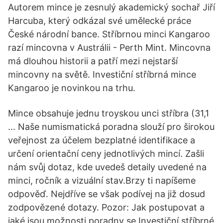
Autorem mince je zesnulý akademický sochař Jiří
Harcuba, který odkázal své umělecké práce
České národní bance. Stříbrnou minci Kangaroo
razí mincovna v Austrálii - Perth Mint. Mincovna
má dlouhou historii a patří mezi nejstarší
mincovny na světě. Investiční stříbrná mince
Kangaroo je novinkou na trhu.
Mince obsahuje jednu troyskou unci stříbra (31,1
… Naše numismatická poradna slouží pro širokou
veřejnost za účelem bezplatné identifikace a
určení orientační ceny jednotlivých mincí. Zašli
nám svůj dotaz, kde uvedeš detaily uvedené na
minci, ročník a vizuální stav.Brzy ti napíšeme
odpověď. Nejdříve se však podívej na již dosud
zodpovězené dotazy. Pozor: Jak postupovat a
jaké jsou možnosti poradny se Investiční stříbrné