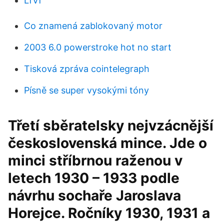
LfVf
Co znamená zablokovaný motor
2003 6.0 powerstroke hot no start
Tisková zpráva cointelegraph
Písně se super vysokými tóny
Třetí sběratelsky nejvzácnější
československá mince. Jde o
minci stříbrnou raženou v
letech 1930 – 1933 podle
návrhu sochaře Jaroslava
Horejce. Ročníky 1930, 1931 a