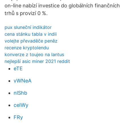
on-line nabízí investice do globálních finančních
trhů s provizí 0 %.
pux sluneční indikátor
cena stánku tabla v indii
volejte převaděče peněz
recenze kryptolendu
konverze z toujeo na lantus
nejlepší asic miner 2021 reddit
eTE
vWNeA
nlShb
ceIWy
FRy