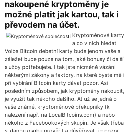
nakoupené kryptoměny je
možné platit jak kartou, tak i
převodem na účet.
Kryptoměnové karty
a co v nich hledat
Volba Bitcoin debetní karty bude jenom vaše a
záležet bude pouze na tom, jaké bonusy či další
služby potřebujete. I tak jste nicméně vázáni
některými zákony a faktory, na které byste měli
při vybírání Bitcoin karty dávat pozor. Asi
posledním způsobem, jak kryptoměny nakoupit,
je využít tak někoho dalšího. Ať už se jedná o
vaše známé, kryptoměnové překupníky (k
nalezení např. na LocalBitcoins.com) a nebo
někoho z Facebookových skupin. Je však třeba
si danou osobu prověřit a důvěřovat ji – pozor,