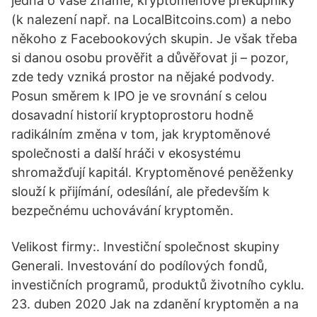
jedná o vaše známé, kryptoměnové překupníky
(k nalezení např. na LocalBitcoins.com) a nebo
někoho z Facebookových skupin. Je však třeba
si danou osobu prověřit a důvěřovat ji – pozor,
zde tedy vzniká prostor na nějaké podvody.
Posun směrem k IPO je ve srovnání s celou
dosavadní historií kryptoprostoru hodně
radikálním změna v tom, jak kryptoměnové
společnosti a další hráči v ekosystému
shromažďují kapitál. Kryptoměnové peněženky
slouží k přijímání, odesílání, ale především k
bezpečnému uchovávání kryptoměn.
Velikost firmy:. Investiční společnost skupiny
Generali. Investování do podílových fondů,
investičních programů, produktů životního cyklu.
23. duben 2020 Jak na zdanění kryptoměn a na