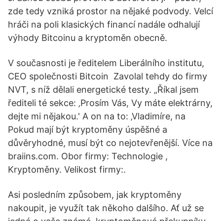
zde tedy vzniká prostor na nějaké podvody. Velcí
hráči na poli klasických financí nadále odhalují
výhody Bitcoinu a kryptoměn obecně.
V současnosti je ředitelem Liberálního institutu,
CEO společnosti Bitcoin Zavolal tehdy do firmy
NVT, s níž dělali energetické testy. „Říkal jsem
řediteli té sekce: ‚Prosím Vás, Vy máte elektrárny,
dejte mi nějakou.' A on na to: ‚Vladimíre, na
Pokud mají být kryptoměny úspěšné a
důvěryhodné, musí být co nejotevřenější. Více na
braiins.com. Obor firmy: Technologie ,
Kryptoměny. Velikost firmy:.
Asi posledním způsobem, jak kryptoměny
nakoupit, je využít tak někoho dalšího. Ať už se