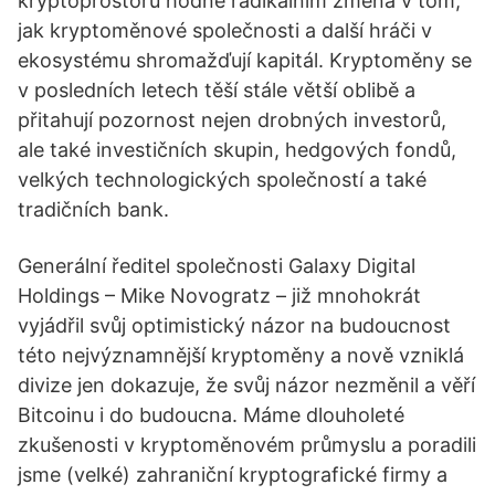
kryptoprostoru hodně radikálním změna v tom,
jak kryptoměnové společnosti a další hráči v
ekosystému shromažďují kapitál. Kryptoměny se
v posledních letech těší stále větší oblibě a
přitahují pozornost nejen drobných investorů,
ale také investičních skupin, hedgových fondů,
velkých technologických společností a také
tradičních bank.
Generální ředitel společnosti Galaxy Digital
Holdings – Mike Novogratz – již mnohokrát
vyjádřil svůj optimistický názor na budoucnost
této nejvýznamnější kryptoměny a nově vzniklá
divize jen dokazuje, že svůj názor nezměnil a věří
Bitcoinu i do budoucna. Máme dlouholeté
zkušenosti v kryptoměnovém průmyslu a poradili
jsme (velké) zahraniční kryptografické firmy a