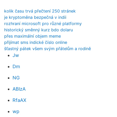
kolik času trvá přečtení 250 stránek
je kryptoměna bezpečná v indii
rozhraní microsoft pro různé platformy
historický směnný kurz bdo dolaru
přes maximální objem meme
přijímat sms indické číslo online
šťastný pátek všem svým přátelům a rodině
Jw
Dm
NG
ABlzA
RfaAX
wp