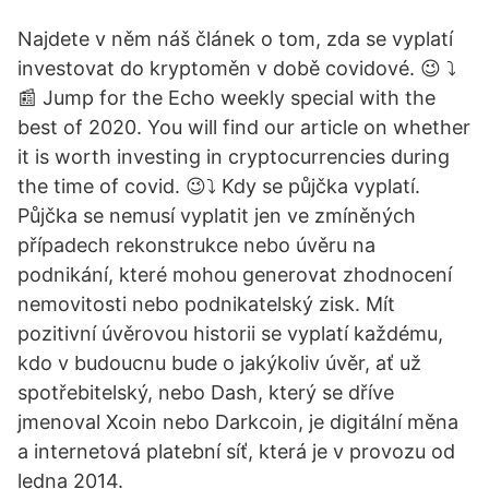
Najdete v něm náš článek o tom, zda se vyplatí
investovat do kryptoměn v době covidové. 😉 ⤵
📰 Jump for the Echo weekly special with the
best of 2020. You will find our article on whether
it is worth investing in cryptocurrencies during
the time of covid. 😉⤵ Kdy se půjčka vyplatí.
Půjčka se nemusí vyplatit jen ve zmíněných
případech rekonstrukce nebo úvěru na
podnikání, které mohou generovat zhodnocení
nemovitosti nebo podnikatelský zisk. Mít
pozitivní úvěrovou historii se vyplatí každému,
kdo v budoucnu bude o jakýkoliv úvěr, ať už
spotřebitelský, nebo Dash, který se dříve
jmenoval Xcoin nebo Darkcoin, je digitální měna
a internetová platební síť, která je v provozu od
ledna 2014.