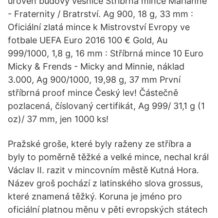
úroveň budovy vesnice Stříbrná mince Marianne
- Fraternity / Bratrství. Ag 900, 18 g, 33 mm :
Oficiální zlatá mince k Mistrovství Evropy ve
fotbale UEFA Euro 2016 100 € Gold, Au
999/1000, 1,8 g, 16 mm : Stříbrná mince 10 Euro
Micky & Frends - Micky and Minnie, náklad
3.000, Ag 900/1000, 19,98 g, 37 mm První
stříbrná proof mince Český lev! Částečně
pozlacená, číslovaný certifikát, Ag 999/ 31,1 g (1
oz)/ 37 mm, jen 1000 ks!
Pražské groše, které byly raženy ze stříbra a
byly to poměrně těžké a velké mince, nechal král
Václav II. razit v mincovním městě Kutná Hora.
Název groš pochází z latinského slova grossus,
které znamená těžký. Koruna je jméno pro
oficiální platnou měnu v pěti evropských státech