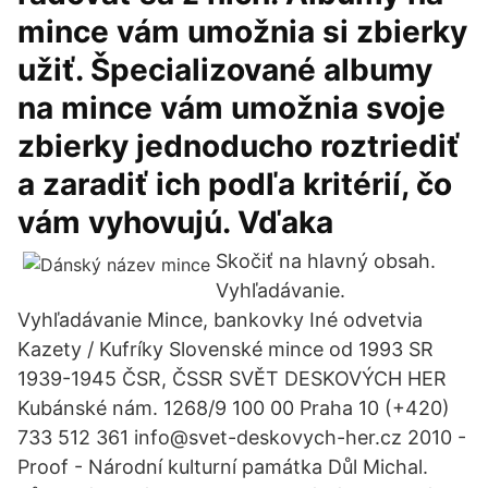
mince vám umožnia si zbierky
užiť. Špecializované albumy
na mince vám umožnia svoje
zbierky jednoducho roztriediť
a zaradiť ich podľa kritérií, čo
vám vyhovujú. Vďaka
Skočiť na hlavný obsah.
Vyhľadávanie.
Vyhľadávanie Mince, bankovky Iné odvetvia
Kazety / Kufríky Slovenské mince od 1993 SR
1939-1945 ČSR, ČSSR SVĚT DESKOVÝCH HER
Kubánské nám. 1268/9 100 00 Praha 10 (+420)
733 512 361 info@svet-deskovych-her.cz 2010 -
Proof - Národní kulturní památka Důl Michal.