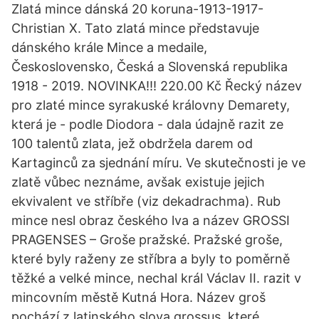
Zlatá mince dánská 20 koruna-1913-1917-
Christian X. Tato zlatá mince představuje
dánského krále Mince a medaile,
Československo, Česká a Slovenská republika
1918 - 2019. NOVINKA!!! 220.00 Kč Řecký název
pro zlaté mince syrakuské královny Demarety,
která je - podle Diodora - dala údajně razit ze
100 talentů zlata, jež obdržela darem od
Kartaginců za sjednání míru. Ve skutečnosti je ve
zlatě vůbec neznáme, avšak existuje jejich
ekvivalent ve stříbře (viz dekadrachma). Rub
mince nesl obraz českého lva a název GROSSI
PRAGENSES – Groše pražské. Pražské groše,
které byly raženy ze stříbra a byly to poměrně
těžké a velké mince, nechal král Václav II. razit v
mincovním městě Kutná Hora. Název groš
pochází z latinského slova grossus, které