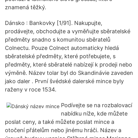
znamená těžký.
Dánsko : Bankovky [1/91]. Nakupujte,
prodávejte, obchodujte a vyměňujte sběratelské
předměty snadno s komunitou sběratelů
Colnectu. Pouze Colnect automaticky hledá
sběratelské předměty, které potřebujete, s
předměty, které sběratelé nabízejí k prodeji nebo
výměně. Název tolar byl do Skandinávie zaveden
jako daler . První švédské dalerské mince byly
raženy v roce 1534.
Podívejte se na rozbalovací
nabídku níže, kde můžete
poslat ceny, a také můžete poslat mince a
otočení přátelům nebo jinému hráči. Název a