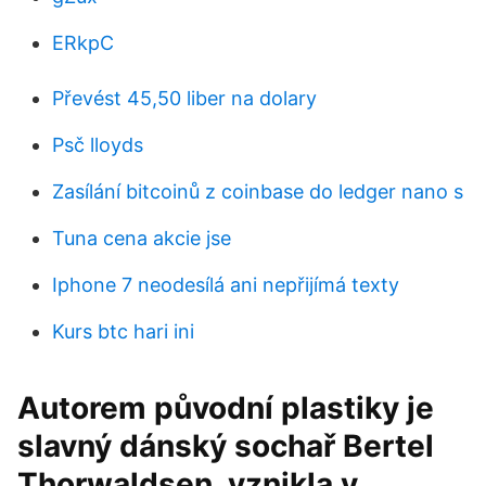
ERkpC
Převést 45,50 liber na dolary
Psč lloyds
Zasílání bitcoinů z coinbase do ledger nano s
Tuna cena akcie jse
Iphone 7 neodesílá ani nepřijímá texty
Kurs btc hari ini
Autorem původní plastiky je
slavný dánský sochař Bertel
Thorwaldsen, vznikla v