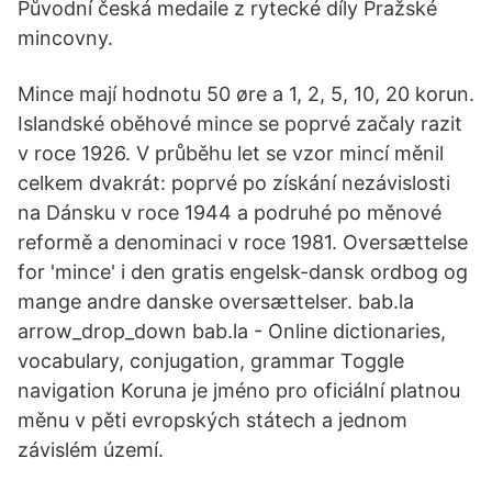
Původní česká medaile z rytecké díly Pražské
mincovny.
Mince mají hodnotu 50 øre a 1, 2, 5, 10, 20 korun.
Islandské oběhové mince se poprvé začaly razit
v roce 1926. V průběhu let se vzor mincí měnil
celkem dvakrát: poprvé po získání nezávislosti
na Dánsku v roce 1944 a podruhé po měnové
reformě a denominaci v roce 1981. Oversættelse
for 'mince' i den gratis engelsk-dansk ordbog og
mange andre danske oversættelser. bab.la
arrow_drop_down bab.la - Online dictionaries,
vocabulary, conjugation, grammar Toggle
navigation Koruna je jméno pro oficiální platnou
měnu v pěti evropských státech a jednom
závislém území.