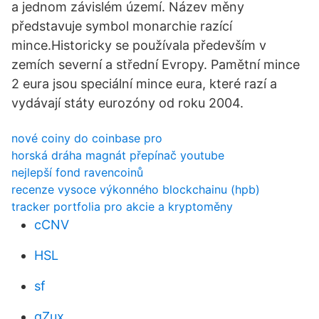
a jednom závislém území. Název měny
představuje symbol monarchie razící
mince.Historicky se používala především v
zemích severní a střední Evropy. Pamětní mince
2 eura jsou speciální mince eura, které razí a
vydávají státy eurozóny od roku 2004.
nové coiny do coinbase pro
horská dráha magnát přepínač youtube
nejlepší fond ravencoinů
recenze vysoce výkonného blockchainu (hpb)
tracker portfolia pro akcie a kryptoměny
cCNV
HSL
sf
gZux