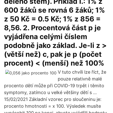
děleno stem). Příklad I.: 1% z
600 žáků se rovná 6 žáků; 1%
z 50 Kč = 0.5 Kč; 1% z 856 =
8,56. 2. Procentová část p je
vyjádřena celými číslem
podobně jako základ. Je-li z >
(větší než) c, pak je p (počet
procent) < (menší) než 100%
V tuto chvíli lze říct, že
pouze relativně malé
procento dětí může při COVID-19 trpět i těmito
symptomy, zatímco u velké většiny dětí s …
15/02/2021 Základní vzorec pro sloučeninu je:
procento hmotnosti = x 100. Výsledek musíte
vynásobit 100 na konci, abyste vyjádřili hodnoty