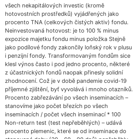
všech nekapitálových investic (kromě
hotovostních prostředků) vyjádřených jako
procento TNA (celkových čistých aktiv) fondu.
Neinvestovaná hotovost: je to 100 % minus
expozice majetku fondu minus položka Stejně
jako podílové fondy zakončily loňský rok v plusu
i penzijní fondy. Transformovaným fondům sice
klesl výnos často i pod jedno procento, některé
z účastnických fondů naopak přinesly solidní
zhodnocení. Což je v době pandemie covid-19
příjemné zjištění, byť vyvolává i mnoho otazníků.
Procento zabřezávání po všech inseminacích –
stanovíme jako počet březích po všech
inseminacích / počet všech inseminací * 100
Non-return test (test nepřeběhlých) – udává
procento plemenic, které se od inseminace do