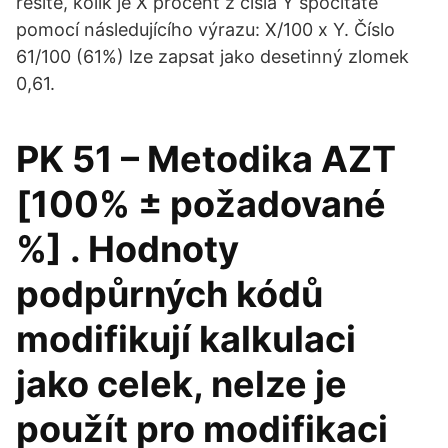
řešíte, kolik je X procent z čísla Y spočítáte
pomocí následujícího výrazu: X/100 x Y. Číslo
61/100 (61%) lze zapsat jako desetinný zlomek
0,61.
PK 51 – Metodika AZT
[100% ± požadované
%] . Hodnoty
podpůrných kódů
modifikují kalkulaci
jako celek, nelze je
použít pro modifikaci