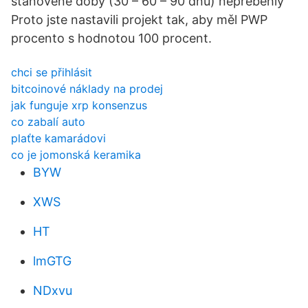
stanovené doby (30 – 60 – 90 dnů) nepřeběhly
Proto jste nastavili projekt tak, aby měl PWP
procento s hodnotou 100 procent.
chci se přihlásit
bitcoinové náklady na prodej
jak funguje xrp konsenzus
co zabalí auto
plaťte kamarádovi
co je jomonská keramika
BYW
XWS
HT
lmGTG
NDxvu