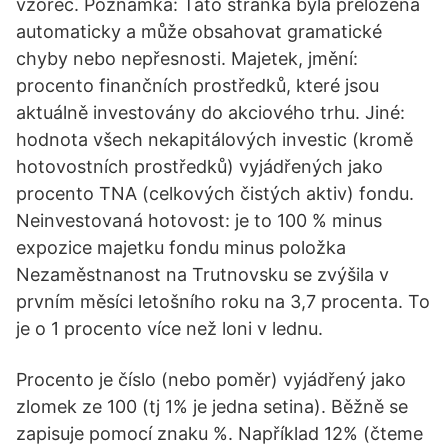
vzorec. Poznámka: Tato stránka byla přeložena
automaticky a může obsahovat gramatické
chyby nebo nepřesnosti. Majetek, jmění:
procento finančních prostředků, které jsou
aktuálně investovány do akciového trhu. Jiné:
hodnota všech nekapitálových investic (kromě
hotovostních prostředků) vyjádřených jako
procento TNA (celkových čistých aktiv) fondu.
Neinvestovaná hotovost: je to 100 % minus
expozice majetku fondu minus položka
Nezaměstnanost na Trutnovsku se zvýšila v
prvním měsíci letošního roku na 3,7 procenta. To
je o 1 procento více než loni v lednu.
Procento je číslo (nebo poměr) vyjádřený jako
zlomek ze 100 (tj 1% je jedna setina). Běžně se
zapisuje pomocí znaku %. Například 12% (čteme